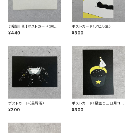
【活版印刷】ポストカード〈歯み
ポストカード〈アヒル筆〉
がき粉〉
¥440
¥300
ポストカード〈星屑浴〉
ポストカード〈星空と三日月コー
ヒー〉
¥300
¥300