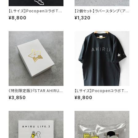
【Lサイズ】PocopenコラボTシ
【2個セット】ラバースタンプ〈アヒ
ャツ〈しゃぼん玉ユニバース〉
ルとカメレオン〉
¥8,800
¥1,320
《特別限定版》『STAR AHIRU B
【Lサイズ】PocopenコラボTシ
OX（日本版）』
ャツ〈スターアヒル〉
¥3,850
¥8,800