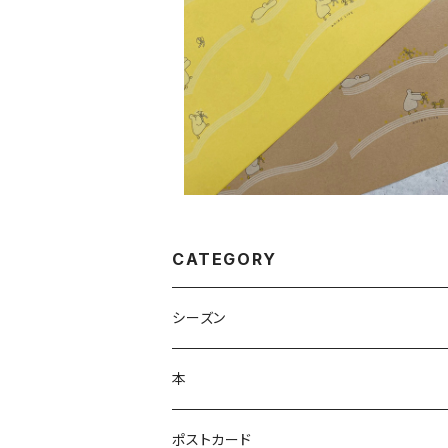
A4リソグラフ印刷ブックカバー〈本の
ント〉
¥770
CATEGORY
シーズン
本
ポストカード