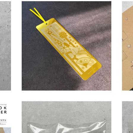
AHIRU箔プリントしおり
A
¥660