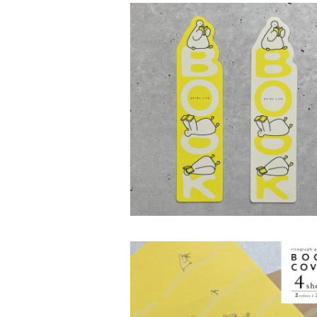
型抜きアヒルしおり
¥330