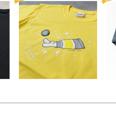
ゃぼん
【Lサイズ】PocopenコラボTシャツ〈絵の具
【L
アヒル〉
¥8,800