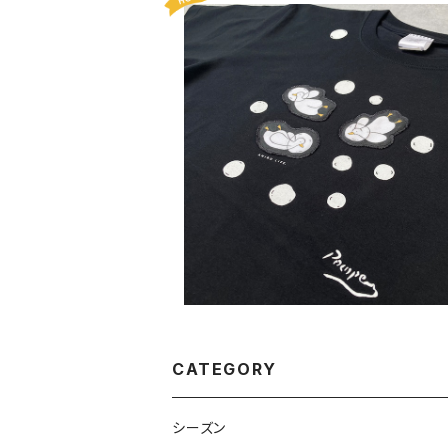
【Lサイズ】PocopenコラボTシャツ〈し
玉ユニバース〉
¥8,800
CATEGORY
シーズン