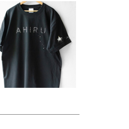
サイズ】PocopenコラボTシャツ〈スター
アヒル〉
¥8,800