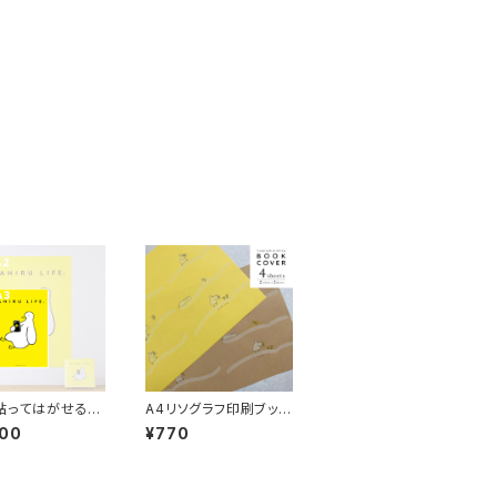
〉貼ってはがせる厚
A4リソグラフ印刷ブック
ター
カバー〈本のプレゼン
800
¥770
ト〉