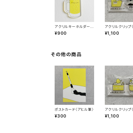
アクリルキーホルダー
アクリルクリップ
〈生ビール〉
ス〉
¥900
¥1,100
その他の商品
ポストカード〈アヒル筆〉
アクリルクリップ
ーツ〉
¥300
¥1,100