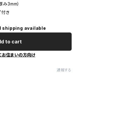
（厚み3mm）
プ付き
l shipping available
d to cart
にお住まいの方向け
通報する