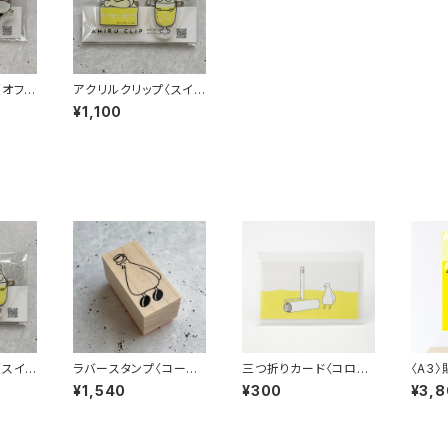
〈オフィ
アクリルクリップ〈スイ
ーツ〉
¥1,100
〈スイ
ラバースタンプ〈コーヒ
三つ折りカード〈コロコ
〈A3
ー豆シューズ〉
ロ〉
手ポス
¥1,540
¥300
¥3,