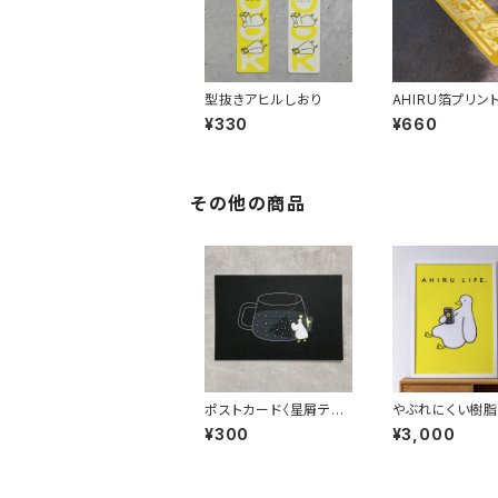
型抜きアヒルしおり
AHIRU箔プリン
¥330
¥660
その他の商品
ポストカード〈星屑ティ
やぶれにくい樹脂
ーバッグ〉
ー〈A2・A1サイズ
¥300
¥3,000