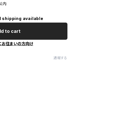
 以内
l shipping available
d to cart
にお住まいの方向け
通報する