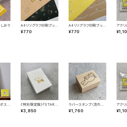
トしおり
A4リソグラフ印刷ブック
A4リソグラフ印刷ブック
アクリ
カバー〈スターアヒル〉
カバー〈本のプレゼン
ス〉
¥770
¥770
¥1,1
ト〉
ポスタ
《特別限定版》『STAR A
ラバースタンプ〈流れ星
アクリ
〉
HIRU BOX（日本版）』
アヒル〉
ス〉
¥3,850
¥1,760
¥1,1