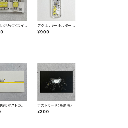
ルクリップ〈スイ
アクリルキーホルダー
〈ハーバリウム〉
00
¥900
印刷】ポストカー
ポストカード〈星屑浴〉
みがき粉〉
0
¥300