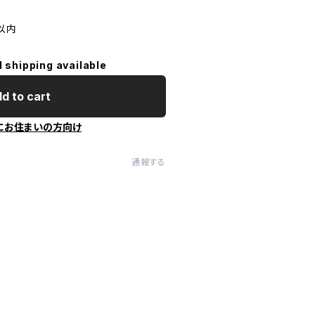
 以内
l shipping available
d to cart
にお住まいの方向け
通報する