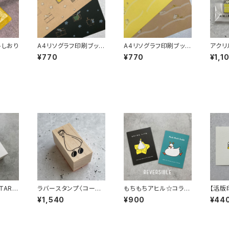
トしおり
A4リソグラフ印刷ブック
A4リソグラフ印刷ブック
アクリ
カバー〈スターアヒル〉
カバー〈本のプレゼン
ーツ〉
¥770
¥770
¥1,1
ト〉
AR A
ラバースタンプ〈コーヒ
もちもちアヒル☆コラボ
【活版
本版）』
ー豆シューズ〉
ZINE
ド〈歯
¥1,540
¥900
¥44